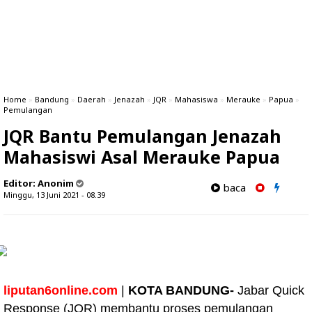
Home
»
Bandung
»
Daerah
»
Jenazah
»
JQR
»
Mahasiswa
»
Merauke
»
Papua
»
Pemulangan
JQR Bantu Pemulangan Jenazah
Mahasiswi Asal Merauke Papua
Editor:
Anonim
baca
Minggu, 13 Juni 2021 - 08.39
liputan6online.com
|
KOTA BANDUNG-
Jabar Quick
Response (JQR) membantu proses pemulangan