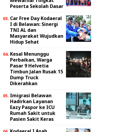
Mewarnai Tingkat
Peserta Sekolah Dasar
Car Free Day Kodaeral
I di Belawan: Sinergi
TNI AL dan
Masyarakat Wujudkan
Hidup Sehat
Kesal Menunggu
Perbaikan, Warga
Pasar 9 Helvetia
Timbun Jalan Rusak 15
Dump Truck
Dikerahkan
Imigrasi Belawan
Hadirkan Layanan
Eazy Paspor ke ICU
Rumah Sakit untuk
Pasien Sakit Keras
Kodaeral I Asah