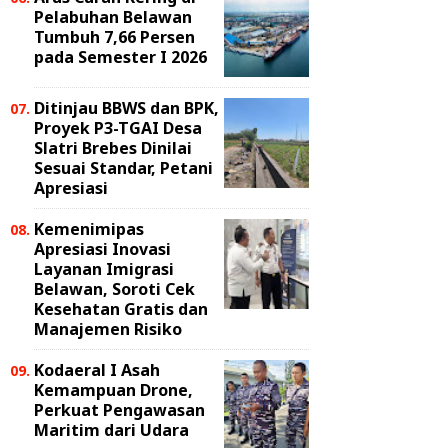
Pelabuhan Belawan
Tumbuh 7,66 Persen
pada Semester I 2026
Ditinjau BBWS dan BPK,
Proyek P3-TGAI Desa
Slatri Brebes Dinilai
Sesuai Standar, Petani
Apresiasi
Kemenimipas
Apresiasi Inovasi
Layanan Imigrasi
Belawan, Soroti Cek
Kesehatan Gratis dan
Manajemen Risiko
Kodaeral I Asah
Kemampuan Drone,
Perkuat Pengawasan
Maritim dari Udara