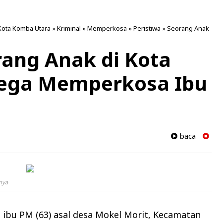
Kota Komba Utara
»
Kriminal
»
Memperkosa
»
Peristiwa
»
Seorang Anak
rang Anak di Kota
ega Memperkosa Ibu
baca
nya
 ibu PM (63) asal desa Mokel Morit, Kecamatan