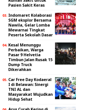
Rumah Sakit untuk
Pasien Sakit Keras
Indomaret Kolaborasi
SGM eksplor Bersama
Nawila, Gelar Lomba
Mewarnai Tingkat
Peserta Sekolah Dasar
Kesal Menunggu
Perbaikan, Warga
Pasar 9 Helvetia
Timbun Jalan Rusak 15
Dump Truck
Dikerahkan
Car Free Day Kodaeral
I di Belawan: Sinergi
TNI AL dan
Masyarakat Wujudkan
Hidup Sehat
Arus Curah Kering di