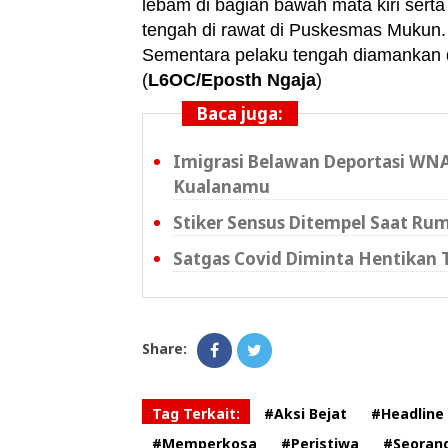
lebam di bagian bawah mata kiri serta
tengah di rawat di Puskesmas Mukun.
Sementara pelaku tengah diamankan di
(
L6OC/Eposth Ngaja
)
Baca juga:
Imigrasi Belawan Deportasi WN
Kualanamu
Stiker Sensus Ditempel Saat Ru
Satgas Covid Diminta Hentikan
Share:
Tag Terkait:
#Aksi Bejat
#Headline
#Memperkosa
#Peristiwa
#Seoran