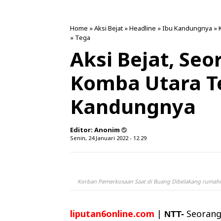
Home
»
Aksi Bejat
»
Headline
»
Ibu Kandungnya
»
»
Tega
Aksi Bejat, Seo
Komba Utara T
Kandungnya
Editor:
Anonim
Senin, 24 Januari 2022 - 12.29
Korban Pemerkosaan Saat di Buang Dibelakang rumah
liputan6online.com
|
Seorang
NTT-