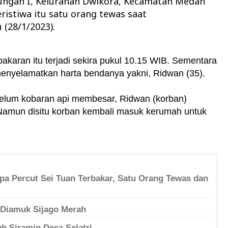
kungan I, Kelurahan Dwikora, Kecamatan Medan
ristiwa itu satu orang tewas saat
(28/1/2023).
bakaran itu terjadi sekira pukul 10.15 WIB. Sementara
menyelamatkan harta bendanya yakni, Ridwan (35).
elum kobaran api membesar, Ridwan (korban)
 Namun disitu korban kembali masuk kerumah untuk
.
a Percut Sei Tuan Terbakar, Satu Orang Tewas dan
 Diamuk Sijago Merah
h Siramin Desa Selatri