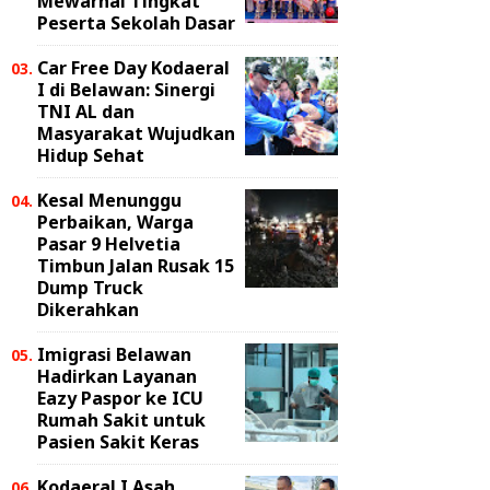
Mewarnai Tingkat
Peserta Sekolah Dasar
Car Free Day Kodaeral
I di Belawan: Sinergi
TNI AL dan
Masyarakat Wujudkan
Hidup Sehat
Kesal Menunggu
Perbaikan, Warga
Pasar 9 Helvetia
Timbun Jalan Rusak 15
Dump Truck
Dikerahkan
Imigrasi Belawan
Hadirkan Layanan
Eazy Paspor ke ICU
Rumah Sakit untuk
Pasien Sakit Keras
Kodaeral I Asah