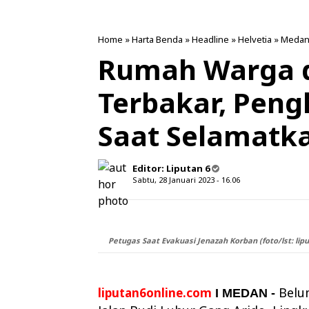
Home
»
Harta Benda
»
Headline
»
Helvetia
»
Meda
Rumah Warga d
Terbakar, Pen
Saat Selamatk
Editor:
Liputan 6
Sabtu, 28 Januari 2023 - 16.06
Petugas Saat Evakuasi Jenazah Korban (foto/lst: lip
Belu
liputan6online.com
I MEDAN -