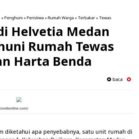
n
»
Penghuni
»
Peristiwa
»
Rumah Warga
»
Terbakar
»
Tewas
i Helvetia Medan
ghuni Rumah Tewas
an Harta Benda
baca
utan6online.com)
m diketahui apa penyebabnya, satu unit rumah di