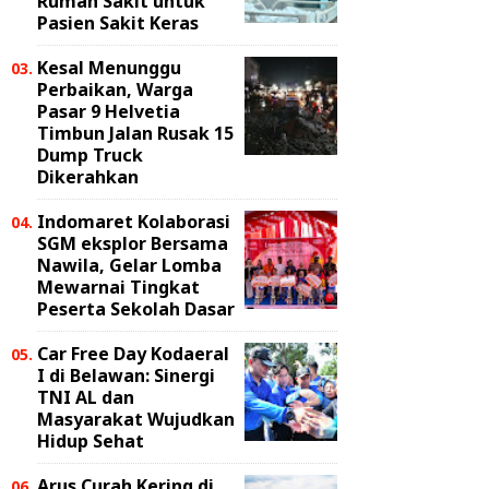
Rumah Sakit untuk
Pasien Sakit Keras
Kesal Menunggu
Perbaikan, Warga
Pasar 9 Helvetia
Timbun Jalan Rusak 15
Dump Truck
Dikerahkan
Indomaret Kolaborasi
SGM eksplor Bersama
Nawila, Gelar Lomba
Mewarnai Tingkat
Peserta Sekolah Dasar
Car Free Day Kodaeral
I di Belawan: Sinergi
TNI AL dan
Masyarakat Wujudkan
Hidup Sehat
Arus Curah Kering di