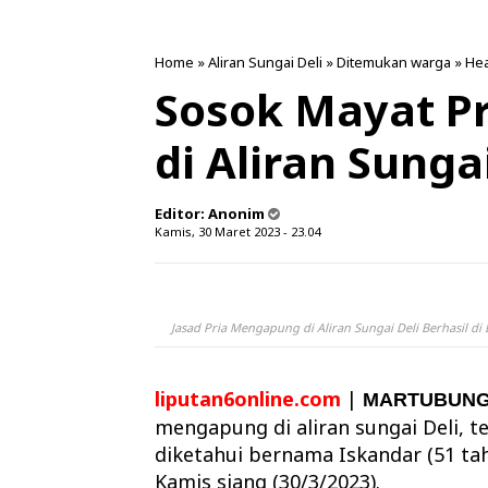
Home
»
Aliran Sungai Deli
»
Ditemukan warga
»
Hea
Sosok Mayat P
di Aliran Sungai
Editor:
Anonim
Kamis, 30 Maret 2023 - 23.04
Jasad Pria Mengapung di Aliran Sungai Deli Berhasil di
liputan6online.com
|
MARTUBUNG
mengapung di aliran sungai Deli, t
diketahui bernama Iskandar (51 ta
Kamis siang (30/3/2023).