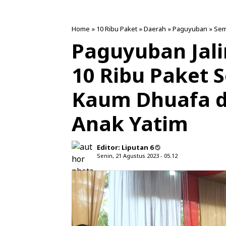
Home
»
10 Ribu Paket
»
Daerah
»
Paguyuban
»
Se
Paguyuban Jali
10 Ribu Paket
Kaum Dhuafa d
Anak Yatim
Editor:
Liputan 6
Senin, 21 Agustus 2023 - 05.12