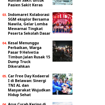
Rumah Sakit untuk
Pasien Sakit Keras
Indomaret Kolaborasi
SGM eksplor Bersama
Nawila, Gelar Lomba
Mewarnai Tingkat
Peserta Sekolah Dasar
Kesal Menunggu
Perbaikan, Warga
Pasar 9 Helvetia
Timbun Jalan Rusak 15
Dump Truck
Dikerahkan
Car Free Day Kodaeral
I di Belawan: Sinergi
TNI AL dan
Masyarakat Wujudkan
Hidup Sehat
Arus Curah Kering di