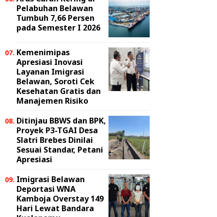
Pelabuhan Belawan
Tumbuh 7,66 Persen
pada Semester I 2026
Kemenimipas
Apresiasi Inovasi
Layanan Imigrasi
Belawan, Soroti Cek
Kesehatan Gratis dan
Manajemen Risiko
Ditinjau BBWS dan BPK,
Proyek P3-TGAI Desa
Slatri Brebes Dinilai
Sesuai Standar, Petani
Apresiasi
Imigrasi Belawan
Deportasi WNA
Kamboja Overstay 149
Hari Lewat Bandara