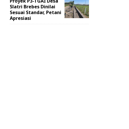
Proyek P3-TGAI Desa
Slatri Brebes Dinilai
Sesuai Standar, Petani
Apresiasi