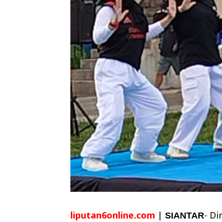
liputan6online.com
|
- D
SIANTAR