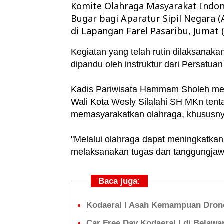
Komite Olahraga Masyarakat Indon
Bugar bagi Aparatur Sipil Negara 
di Lapangan Farel Pasaribu, Jumat (
Kegiatan yang telah rutin dilaksanakan
dipandu oleh instruktur dari Persatu
Kadis Pariwisata Hammam Sholeh meny
Wali Kota Wesly Silalahi SH MKn tent
memasyarakatkan olahraga, khususnya
"Melalui olahraga dapat meningkatka
melaksanakan tugas dan tanggungjawa
Baca juga:
Kodaeral I Asah Kemampuan Drone
Car Free Day Kodaeral I di Belaw