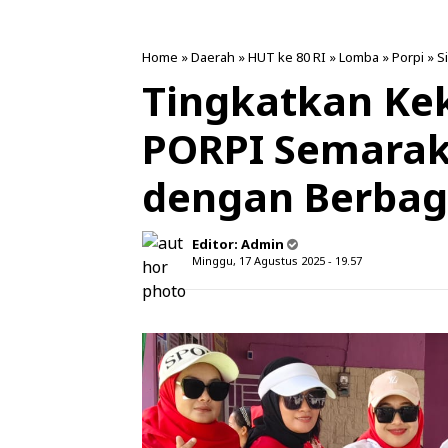
Home
»
Daerah
»
HUT ke 80 RI
»
Lomba
»
Porpi
»
S
Tingkatkan Ke
PORPI Semarak
dengan Berbag
Editor:
Admin
Minggu, 17 Agustus 2025 - 19.57