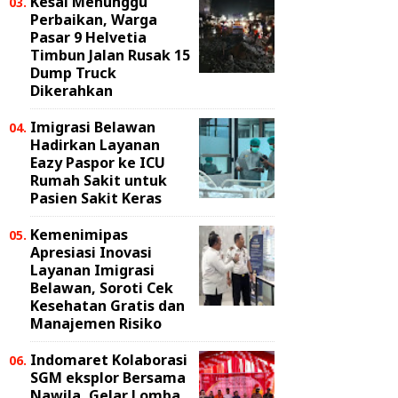
Kesal Menunggu
Perbaikan, Warga
Pasar 9 Helvetia
Timbun Jalan Rusak 15
Dump Truck
Dikerahkan
Imigrasi Belawan
Hadirkan Layanan
Eazy Paspor ke ICU
Rumah Sakit untuk
Pasien Sakit Keras
Kemenimipas
Apresiasi Inovasi
Layanan Imigrasi
Belawan, Soroti Cek
Kesehatan Gratis dan
Manajemen Risiko
Indomaret Kolaborasi
SGM eksplor Bersama
Nawila, Gelar Lomba