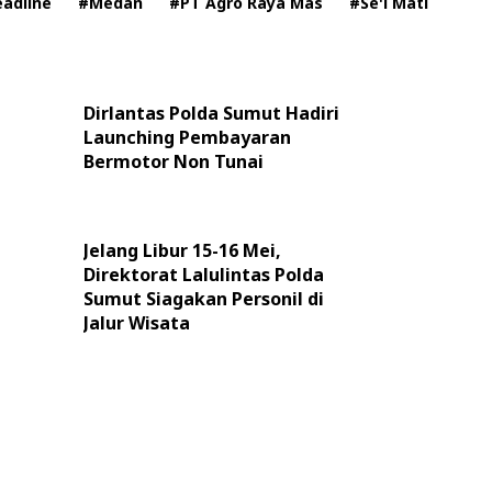
adline
#Medan
#PT Agro Raya Mas
#Se'i Mati
Dirlantas Polda Sumut Hadiri
Launching Pembayaran
Bermotor Non Tunai
Jelang Libur 15-16 Mei,
Direktorat Lalulintas Polda
Sumut Siagakan Personil di
Jalur Wisata