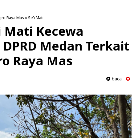
gro Raya Mas
»
Se'i Mati
i Mati Kecewa
a DPRD Medan Terkait
ro Raya Mas
baca