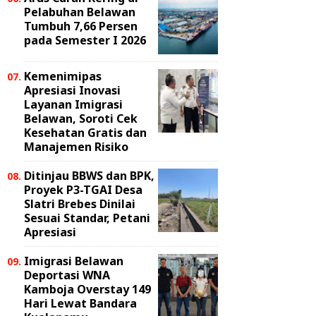
Pelabuhan Belawan
Tumbuh 7,66 Persen
pada Semester I 2026
Kemenimipas
Apresiasi Inovasi
Layanan Imigrasi
Belawan, Soroti Cek
Kesehatan Gratis dan
Manajemen Risiko
Ditinjau BBWS dan BPK,
Proyek P3-TGAI Desa
Slatri Brebes Dinilai
Sesuai Standar, Petani
Apresiasi
Imigrasi Belawan
Deportasi WNA
Kamboja Overstay 149
Hari Lewat Bandara