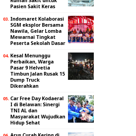
Rumah Sakit untuk
Pasien Sakit Keras
Indomaret Kolaborasi
SGM eksplor Bersama
Nawila, Gelar Lomba
Mewarnai Tingkat
Peserta Sekolah Dasar
Kesal Menunggu
Perbaikan, Warga
Pasar 9 Helvetia
Timbun Jalan Rusak 15
Dump Truck
Dikerahkan
Car Free Day Kodaeral
I di Belawan: Sinergi
TNI AL dan
Masyarakat Wujudkan
Hidup Sehat
Arus Curah Kering di