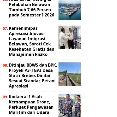
Pelabuhan Belawan
Tumbuh 7,66 Persen
pada Semester I 2026
Kemenimipas
Apresiasi Inovasi
Layanan Imigrasi
Belawan, Soroti Cek
Kesehatan Gratis dan
Manajemen Risiko
Ditinjau BBWS dan BPK,
Proyek P3-TGAI Desa
Slatri Brebes Dinilai
Sesuai Standar, Petani
Apresiasi
Kodaeral I Asah
Kemampuan Drone,
Perkuat Pengawasan
Maritim dari Udara