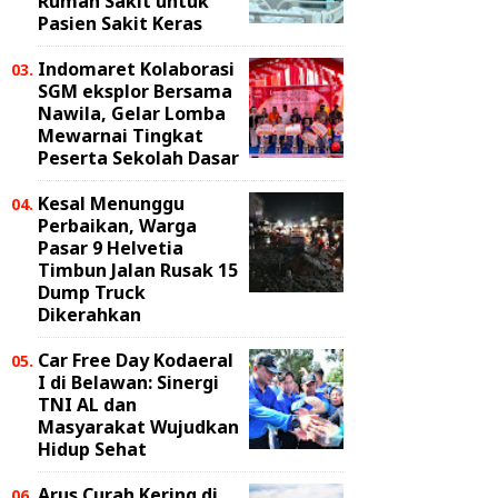
Rumah Sakit untuk
Pasien Sakit Keras
Indomaret Kolaborasi
SGM eksplor Bersama
Nawila, Gelar Lomba
Mewarnai Tingkat
Peserta Sekolah Dasar
Kesal Menunggu
Perbaikan, Warga
Pasar 9 Helvetia
Timbun Jalan Rusak 15
Dump Truck
Dikerahkan
Car Free Day Kodaeral
I di Belawan: Sinergi
TNI AL dan
Masyarakat Wujudkan
Hidup Sehat
Arus Curah Kering di