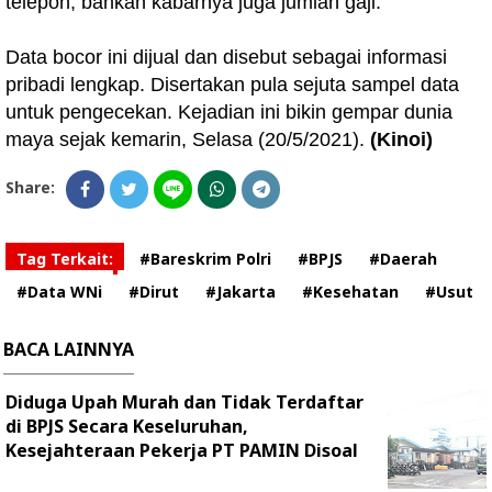
telepon, bahkan kabarnya juga jumlah gaji.
Data bocor ini dijual dan disebut sebagai informasi
pribadi lengkap. Disertakan pula sejuta sampel data
untuk pengecekan. Kejadian ini bikin gempar dunia
maya sejak kemarin, Selasa (20/5/2021).
(Kinoi)
Share:
Tag Terkait:
#Bareskrim Polri
#BPJS
#Daerah
#Data WNi
#Dirut
#Jakarta
#Kesehatan
#Usut
BACA LAINNYA
Diduga Upah Murah dan Tidak Terdaftar
di BPJS Secara Keseluruhan,
Kesejahteraan Pekerja PT PAMIN Disoal