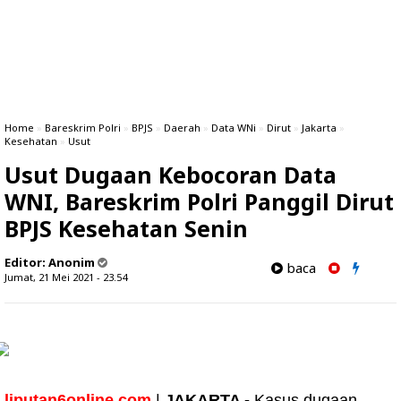
Home
»
Bareskrim Polri
»
BPJS
»
Daerah
»
Data WNi
»
Dirut
»
Jakarta
»
Kesehatan
»
Usut
Usut Dugaan Kebocoran Data
WNI, Bareskrim Polri Panggil Dirut
BPJS Kesehatan Senin
Editor:
Anonim
baca
Jumat, 21 Mei 2021 - 23.54
liputan6online.com
|
JAKARTA -
Kasus dugaan