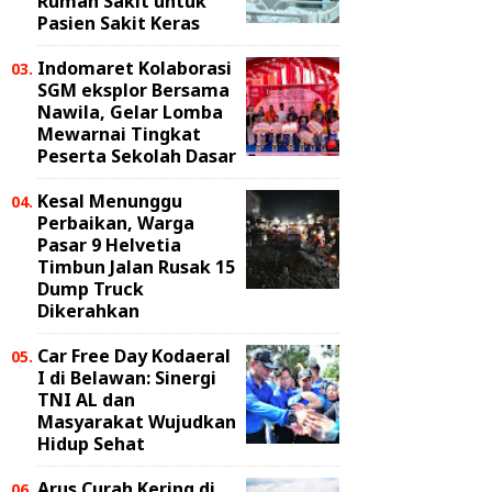
Rumah Sakit untuk
Pasien Sakit Keras
Indomaret Kolaborasi
SGM eksplor Bersama
Nawila, Gelar Lomba
Mewarnai Tingkat
Peserta Sekolah Dasar
Kesal Menunggu
Perbaikan, Warga
Pasar 9 Helvetia
Timbun Jalan Rusak 15
Dump Truck
Dikerahkan
Car Free Day Kodaeral
I di Belawan: Sinergi
TNI AL dan
Masyarakat Wujudkan
Hidup Sehat
Arus Curah Kering di