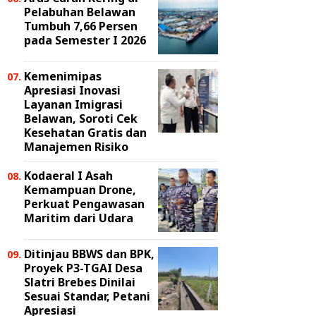
Pelabuhan Belawan
Tumbuh 7,66 Persen
pada Semester I 2026
Kemenimipas
Apresiasi Inovasi
Layanan Imigrasi
Belawan, Soroti Cek
Kesehatan Gratis dan
Manajemen Risiko
Kodaeral I Asah
Kemampuan Drone,
Perkuat Pengawasan
Maritim dari Udara
Ditinjau BBWS dan BPK,
Proyek P3-TGAI Desa
Slatri Brebes Dinilai
Sesuai Standar, Petani
Apresiasi