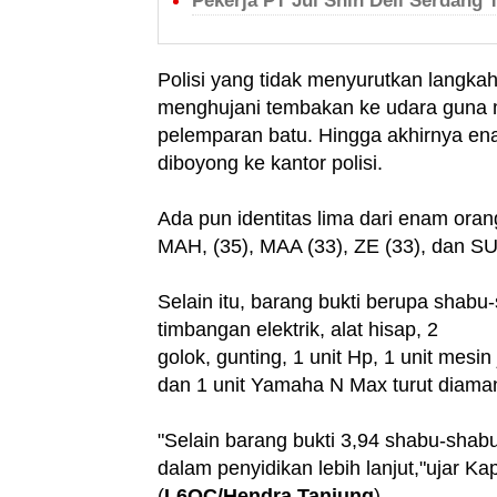
Pekerja PT Jui Shin Deli Serdang 
Polisi yang tidak menyurutkan langk
menghujani tembakan ke udara guna
pelemparan batu. Hingga akhirnya ena
diboyong ke kantor polisi.
Ada pun identitas lima dari enam orang
MAH, (35), MAA (33), ZE (33), dan SU
Selain itu, barang bukti berupa shabu-
timbangan elektrik, alat hisap, 2
golok, gunting, 1 unit Hp, 1 unit mes
dan 1 unit Yamaha N Max turut diaman
"Selain barang bukti 3,94 shabu-shabu
dalam penyidikan lebih lanjut,"ujar K
(
L6OC/Hendra Tanjung
)