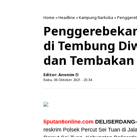
Home
»
Headline
»
Kampung Narkoba
»
Penggere
Penggerebeka
di Tembung Di
dan Tembakan
Editor:
Anonim
Rabu, 06 Oktober 2021 - 20.34
liputan6online.com
DELISERDANG-
reskrim Polsek Percut Sei Tuan di Ja