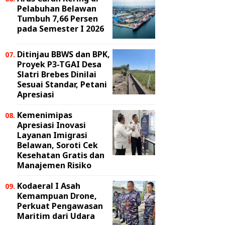
Pelabuhan Belawan
Tumbuh 7,66 Persen
pada Semester I 2026
Ditinjau BBWS dan BPK,
Proyek P3-TGAI Desa
Slatri Brebes Dinilai
Sesuai Standar, Petani
Apresiasi
Kemenimipas
Apresiasi Inovasi
Layanan Imigrasi
Belawan, Soroti Cek
Kesehatan Gratis dan
Manajemen Risiko
Kodaeral I Asah
Kemampuan Drone,
Perkuat Pengawasan
Maritim dari Udara