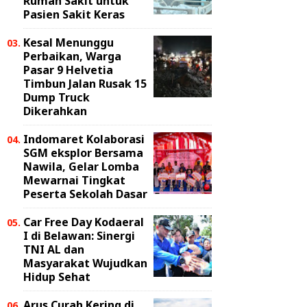
Rumah Sakit untuk
Pasien Sakit Keras
Kesal Menunggu
Perbaikan, Warga
Pasar 9 Helvetia
Timbun Jalan Rusak 15
Dump Truck
Dikerahkan
Indomaret Kolaborasi
SGM eksplor Bersama
Nawila, Gelar Lomba
Mewarnai Tingkat
Peserta Sekolah Dasar
Car Free Day Kodaeral
I di Belawan: Sinergi
TNI AL dan
Masyarakat Wujudkan
Hidup Sehat
Arus Curah Kering di