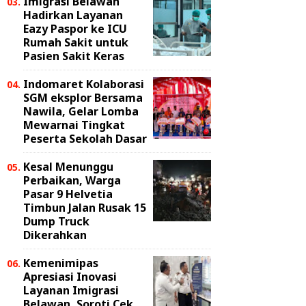
Imigrasi Belawan
Hadirkan Layanan
Eazy Paspor ke ICU
Rumah Sakit untuk
Pasien Sakit Keras
Indomaret Kolaborasi
SGM eksplor Bersama
Nawila, Gelar Lomba
Mewarnai Tingkat
Peserta Sekolah Dasar
Kesal Menunggu
Perbaikan, Warga
Pasar 9 Helvetia
Timbun Jalan Rusak 15
Dump Truck
Dikerahkan
Kemenimipas
Apresiasi Inovasi
Layanan Imigrasi
Belawan, Soroti Cek