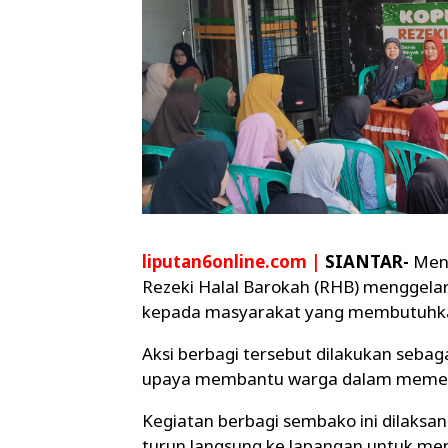
liputan6online.com |
SIANTAR-
Meny
Rezeki Halal Barokah (RHB) menggela
kepada masyarakat yang membutuhk
Aksi berbagi tersebut dilakukan seba
upaya membantu warga dalam memenu
Kegiatan berbagi sembako ini dilaks
turun langsung ke lapangan untuk me