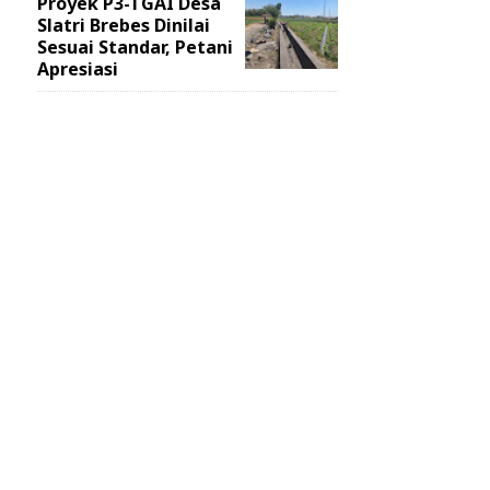
Proyek P3-TGAI Desa
Slatri Brebes Dinilai
Sesuai Standar, Petani
Apresiasi