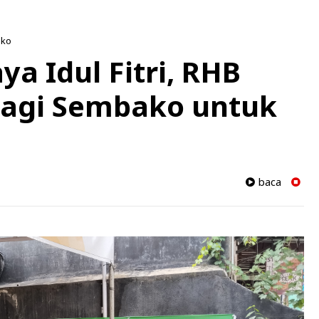
ko
a Idul Fitri, RHB
bagi Sembako untuk
baca