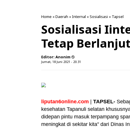
Home
»
Daerah
»
Internal
»
Sosialisasi
»
Tapsel
Sosialisasi Iin
Tetap Berlanju
Editor:
Anonim
Jumat, 18 Juni 2021 - 20.31
liputan6online.com
|
TAPSEL-
Sebag
kesehatan Tapanuli selatan khususnya
didepan pintu masuk terpampang span
meningkat di sekitar kita" dari Dinas 