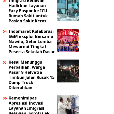
Imigrasi Belawan
Hadirkan Layanan
Eazy Paspor ke ICU
Rumah Sakit untuk
Pasien Sakit Keras
Indomaret Kolaborasi
SGM eksplor Bersama
Nawila, Gelar Lomba
Mewarnai Tingkat
Peserta Sekolah Dasar
Kesal Menunggu
Perbaikan, Warga
Pasar 9 Helvetia
Timbun Jalan Rusak 15
Dump Truck
Dikerahkan
Kemenimipas
Apresiasi Inovasi
Layanan Imigrasi
Belawan, Soroti Cek