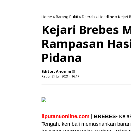
Home
»
Barang Bukti
»
Daerah
»
Headline
»
Kejari 
Kejari Brebes
Rampasan Hasil
Pidana
Editor:
Anonim
Rabu, 21 Juli 2021 - 16.17
liputan6online.com
|
BREBES-
Keja
Tengah, kembali memusnahkan barang 