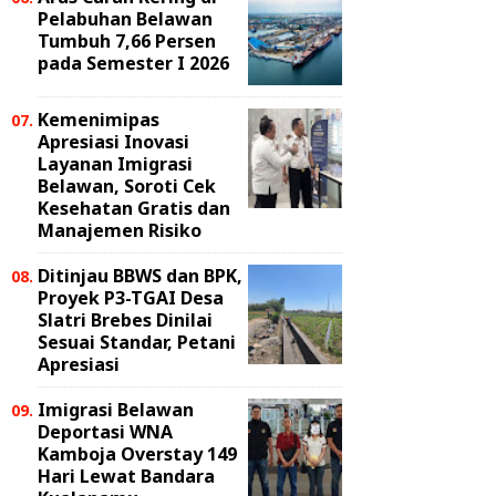
Pelabuhan Belawan
Tumbuh 7,66 Persen
pada Semester I 2026
Kemenimipas
Apresiasi Inovasi
Layanan Imigrasi
Belawan, Soroti Cek
Kesehatan Gratis dan
Manajemen Risiko
Ditinjau BBWS dan BPK,
Proyek P3-TGAI Desa
Slatri Brebes Dinilai
Sesuai Standar, Petani
Apresiasi
Imigrasi Belawan
Deportasi WNA
Kamboja Overstay 149
Hari Lewat Bandara