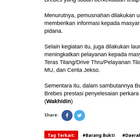
Menurutnya, pemusnahan dilakukan unt
memberikan informasi kepada masyarak
pidana.
Selain kegiatan itu, juga dilakukan l
meningkatkan pelayanan kepada masy
Teras Tilang/Drive Thru/Pelayanan Til
MU, dan Cerita Jekso.
Sementara itu, dalam sambutannya Bupa
Brebes prestasi penyelesaian perkar
(
Wakhidin
)
Share:
Tag Terkait:
#Barang Bukti
#Daera