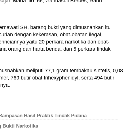
 Gajah Mada No. 66, Gandasuli Brebes, Rabu
ernawati SH, barang bukti yang dimusnahkan itu
ncurian dengan kekerasan, obat-obatan ilegal,
erinciannya yaitu 20 perkara narkotika dan obat-
dana orang dan harta benda, dan 5 perkara tindak
musnahkan meliputi 77,1 gram tembakau sintetis, 0,08
r, 769 butir obat trihexyphenidyl, serta 494 butir
gnya.
Rampasan Hasil Praktik Tindak Pidana
Bukti Narkotika