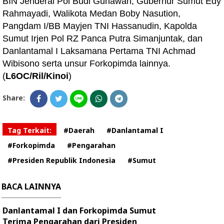
BIN Jenderal Pol Budi Gunawan, Gubernur Sumut Edy
Rahmayadi, Walikota Medan Boby Nasution,
Pangdam I/BB Mayjen TNI Hassanudin, Kapolda
Sumut Irjen Pol RZ Panca Putra Simanjuntak, dan
Danlantamal I Laksamana Pertama TNI Achmad
Wibisono serta unsur Forkopimda lainnya.
(
L6OC/Ril/Kinoi
)
Share:
Tag Terkait:
#Daerah
#Danlantamal I
#Forkopimda
#Pengarahan
#Presiden Republik Indonesia
#Sumut
BACA LAINNYA
Danlantamal I dan Forkopimda Sumut
Terima Pengarahan dari Presiden