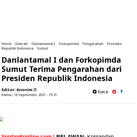
Home
»
Daerah
»
Danlantamal I
»
Forkopimda
»
Pengarahan
»
Presiden
Republik Indonesia
»
Sumut
Danlantamal I dan Forkopimda
Sumut Terima Pengarahan dari
Presiden Republik Indonesia
Editor:
Anonim
baca
Kamis, 16 September 2021 - 19.31
liputan6online.com
|
BELAWAN-
Komandan