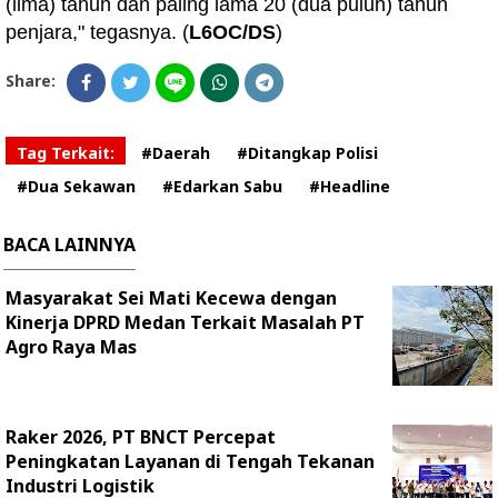
(lima) tahun dan paling lama 20 (dua puluh) tahun
penjara," tegasnya. (
L6OC/DS
)
Share:
Tag Terkait:
#Daerah
#Ditangkap Polisi
#Dua Sekawan
#Edarkan Sabu
#Headline
BACA LAINNYA
Masyarakat Sei Mati Kecewa dengan
Kinerja DPRD Medan Terkait Masalah PT
Agro Raya Mas
Raker 2026, PT BNCT Percepat
Peningkatan Layanan di Tengah Tekanan
Industri Logistik