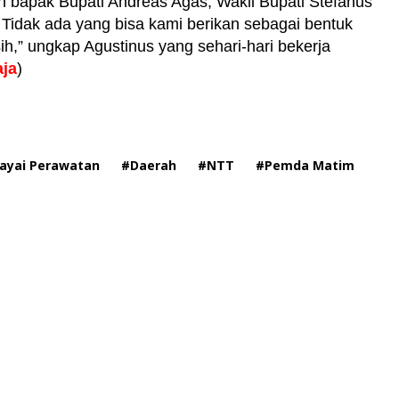
n bapak Bupati Andreas Agas, Wakil Bupati Stefanus
Tidak ada yang bisa kami berikan sebagai bentuk
sih,” ungkap Agustinus yang sehari-hari bekerja
ja
)
ayai Perawatan
#Daerah
#NTT
#Pemda Matim