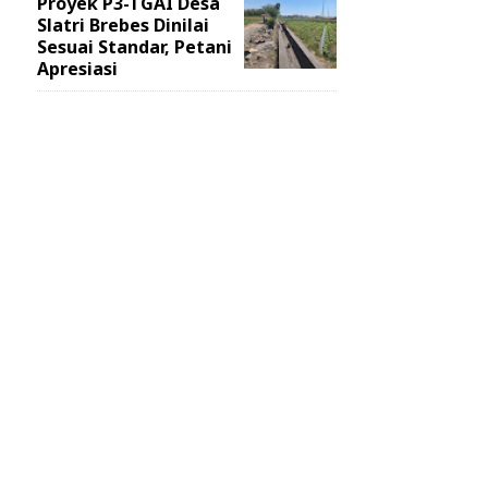
Proyek P3-TGAI Desa
Slatri Brebes Dinilai
Sesuai Standar, Petani
Apresiasi