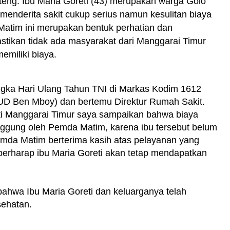
ng. Ibu Maria Goreti (43) merupakan warga Golo
nderita sakit cukup serius namun kesulitan biaya
atim ini merupakan bentuk perhatian dan
tikan tidak ada masyarakat dari Manggarai Timur
memiliki biaya.
angka Hari Ulang Tahun TNI di Markas Kodim 1612
SUD Ben Mboy) dan bertemu Direktur Rumah Sakit.
ti Manggarai Timur saya sampaikan bahwa biaya
nggung oleh Pemda Matim, karena ibu tersebut belum
mda Matim berterima kasih atas pelayanan yang
 berharap ibu Maria Goreti akan tetap mendapatkan
bahwa Ibu Maria Goreti dan keluarganya telah
sehatan.