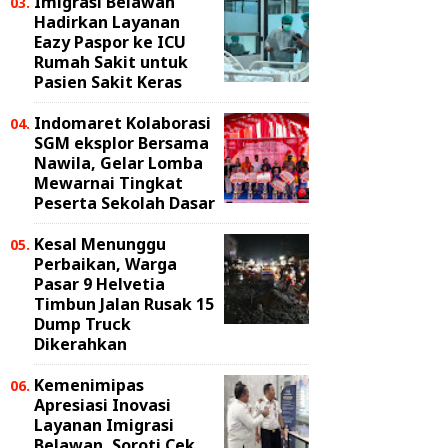
Imigrasi Belawan
Hadirkan Layanan
Eazy Paspor ke ICU
Rumah Sakit untuk
Pasien Sakit Keras
Indomaret Kolaborasi
SGM eksplor Bersama
Nawila, Gelar Lomba
Mewarnai Tingkat
Peserta Sekolah Dasar
Kesal Menunggu
Perbaikan, Warga
Pasar 9 Helvetia
Timbun Jalan Rusak 15
Dump Truck
Dikerahkan
Kemenimipas
Apresiasi Inovasi
Layanan Imigrasi
Belawan, Soroti Cek