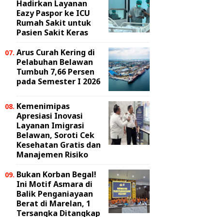
Hadirkan Layanan
Eazy Paspor ke ICU
Rumah Sakit untuk
Pasien Sakit Keras
Arus Curah Kering di
Pelabuhan Belawan
Tumbuh 7,66 Persen
pada Semester I 2026
Kemenimipas
Apresiasi Inovasi
Layanan Imigrasi
Belawan, Soroti Cek
Kesehatan Gratis dan
Manajemen Risiko
Bukan Korban Begal!
Ini Motif Asmara di
Balik Penganiayaan
Berat di Marelan, 1
Tersangka Ditangkap