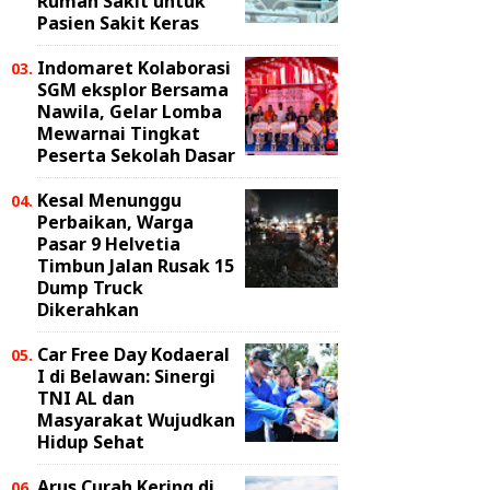
Rumah Sakit untuk
Pasien Sakit Keras
Indomaret Kolaborasi
SGM eksplor Bersama
Nawila, Gelar Lomba
Mewarnai Tingkat
Peserta Sekolah Dasar
Kesal Menunggu
Perbaikan, Warga
Pasar 9 Helvetia
Timbun Jalan Rusak 15
Dump Truck
Dikerahkan
Car Free Day Kodaeral
I di Belawan: Sinergi
TNI AL dan
Masyarakat Wujudkan
Hidup Sehat
Arus Curah Kering di