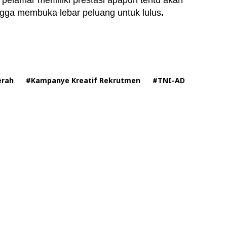
pelamar memiliki prestasi apapun tentu akan
ngga membuka lebar peluang untuk lulus
.
erah
#Kampanye Kreatif Rekrutmen
#TNI-AD