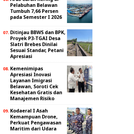
Pelabuhan Belawan
Tumbuh 7,66 Persen
pada Semester I 2026
Ditinjau BBWS dan BPK,
Proyek P3-TGAI Desa
Slatri Brebes Dinilai
Sesuai Standar, Petani
Apresiasi
Kemenimipas
Apresiasi Inovasi
Layanan Imigrasi
Belawan, Soroti Cek
Kesehatan Gratis dan
Manajemen Risiko
Kodaeral I Asah
Kemampuan Drone,
Perkuat Pengawasan
Maritim dari Udara