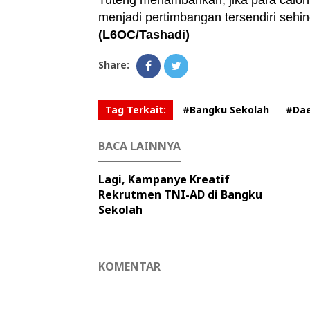
Tuteng menambahkan, jika para calon 
menjadi pertimbangan tersendiri sehi
(L6OC/Tashadi)
Share:
Tag Terkait:
#Bangku Sekolah
#Da
BACA LAINNYA
Lagi, Kampanye Kreatif
Rekrutmen TNI-AD di Bangku
Sekolah
KOMENTAR