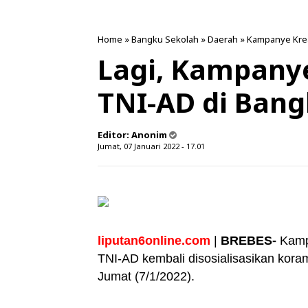
Home
»
Bangku Sekolah
»
Daerah
»
Kampanye Krea
Lagi, Kampany
TNI-AD di Bang
Editor:
Anonim
Jumat, 07 Januari 2022 - 17.01
liputan6online.com
|
BREBES-
Kampa
TNI-AD kembali disosialisasikan kora
Jumat (7/1/2022).