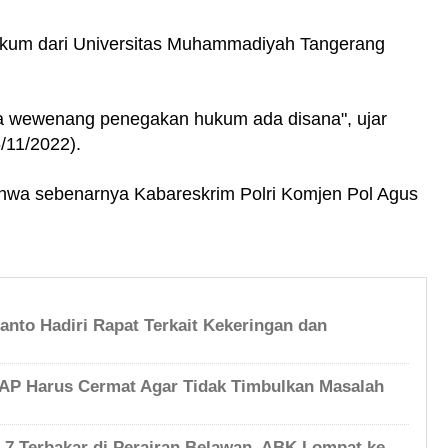
hukum dari Universitas Muhammadiyah Tangerang
ena wewenang penegakan hukum ada disana", ujar
/11/2022).
hwa sebenarnya Kabareskrim Polri Komjen Pol Agus
anto Hadiri Rapat Terkait Kekeringan dan
 Harus Cermat Agar Tidak Timbulkan Masalah
h 7 Terbakar di Perairan Belawan, ABK Lompat ke