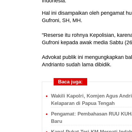
Indonesia.
Hal ini disampaikan oleh pengamat 
Gufroni, SH, MH.
"Reserse itu rohnya Kepolisian, kar
Gufroni kepada awak media Sabtu (26
Advokat publik ini mengungkapkan ba
Andrianto sudah lama dibidik.
Baca juga:
Wakili Kapolri, Komjen Agus Andri
Kelaparan di Papua Tengah
Pengamat: Pembahasan RUU KUHAP
Baru
Kapal Pukat Teri KM Merpati Inda