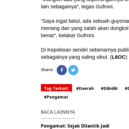
lain sebagainya", tegas Gufroni.
"Saya ingat betul, ada sebuah guyona
menang dan yang salah akan dongkol k
benar", kelakar Gufroni.
Di Kepolisian sendiri sebenarnya publ
sebagainya yang saling sikut. (
L6OC
)
Share:
Tag Terkait:
#Daerah
#Dibidik
#
#Pengamat
BACA LAINNYA
Pengamat: Sejak Dilantik Jadi