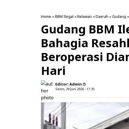
Home
»
BBM Ilegal
»
Belawan
»
Daerah
»
Gudang
Gudang BBM Ile
Bahagia Resah
Beroperasi Di
Hari
Editor:
Admin
Senin, 29 Juni 2026 - 17.35