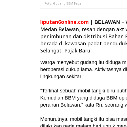
Foto: Gudang BBM Ilegal
liputan6online.com
|
– 
BELAWAN
Medan Belawan, resah dengan aktiv
penimbunan dan distribusi Bahan B
berada di kawasan padat penduduk,
Selangat, Pajak Baru.
Warga menyebut gudang itu diduga mili
beroperasi cukup lama. Aktivitasnya 
lingkungan sekitar.
“Terlihat sebuah mobil tangki biru p
Kemudian BBM yang diduga BBM oplos
perairan Belawan,” kata Rn, seorang 
Menurutnya, mobil tangki itu bisa mas
dilakukan pada malam hari untuk men