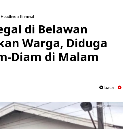
»
Headline
»
Kriminal
gal di Belawan
kan Warga, Diduga
am-Diam di Malam
baca