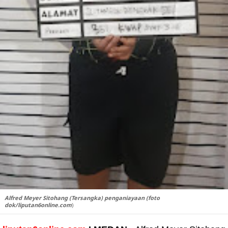
Alfred Meyer Sitohang (Tersangka) penganiayaan (foto
dok/liputan6online.com
)