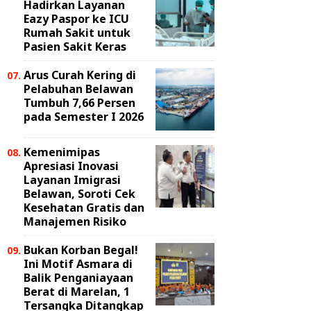
Hadirkan Layanan
Eazy Paspor ke ICU
Rumah Sakit untuk
Pasien Sakit Keras
Arus Curah Kering di
Pelabuhan Belawan
Tumbuh 7,66 Persen
pada Semester I 2026
Kemenimipas
Apresiasi Inovasi
Layanan Imigrasi
Belawan, Soroti Cek
Kesehatan Gratis dan
Manajemen Risiko
Bukan Korban Begal!
Ini Motif Asmara di
Balik Penganiayaan
Berat di Marelan, 1
Tersangka Ditangkap