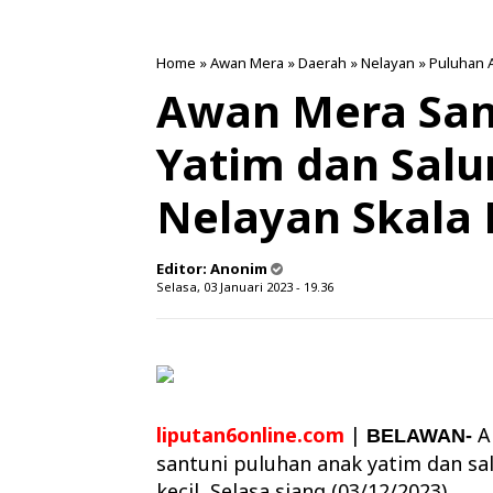
Home
»
Awan Mera
»
Daerah
»
Nelayan
»
Puluhan 
Awan Mera San
Yatim dan Sal
Nelayan Skala 
Editor:
Anonim
Selasa, 03 Januari 2023 - 19.36
liputan6online.com
|
A
BELAWAN-
santuni puluhan anak yatim dan sa
kecil, Selasa siang (03/12/2023).