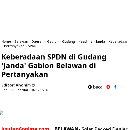
Home
»
Belawan
»
Daerah
»
Gabion
»
Gudang
»
Headline
»
Janda
»
Keberadaan
»
Pertanyakan
»
SPDN
Keberadaan SPDN di Gudang
'Janda' Gabion Belawan di
Pertanyakan
Editor:
Anonim
baca
Rabu, 01 Februari 2023 - 15.56
liputan6online.com
|
BELAWAN-
Solar Packed Dealer