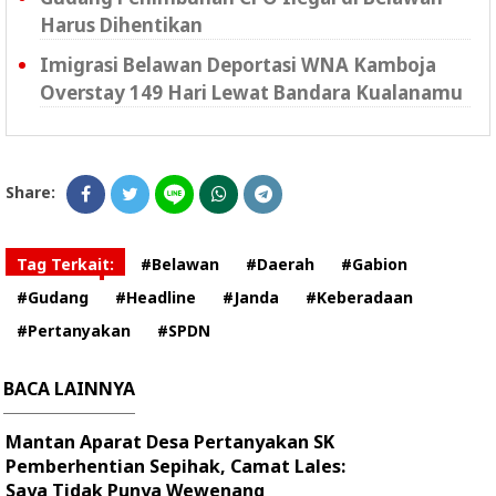
Harus Dihentikan
Imigrasi Belawan Deportasi WNA Kamboja
Overstay 149 Hari Lewat Bandara Kualanamu
Share:
Tag Terkait:
#Belawan
#Daerah
#Gabion
#Gudang
#Headline
#Janda
#Keberadaan
#Pertanyakan
#SPDN
BACA LAINNYA
Mantan Aparat Desa Pertanyakan SK
Pemberhentian Sepihak, Camat Lales:
Saya Tidak Punya Wewenang