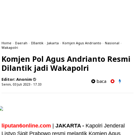
Home
»
Daerah
»
DIlantik
»
Jakarta
»
Komjen Agus Andrianto
»
Nasional
»
Wakapolri
Komjen Pol Agus Andrianto Resmi
Dilantik jadi Wakapolri
Editor:
Anonim
baca
Senin, 03 Juli 2023 - 17.33
liputan6online.com
|
JAKARTA -
Kapolri Jenderal
Listyo Sigit Prabowo resmi melantik Komjen Agus