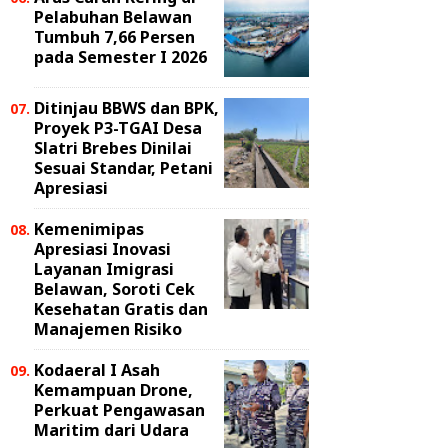
Pelabuhan Belawan
Tumbuh 7,66 Persen
pada Semester I 2026
Ditinjau BBWS dan BPK,
Proyek P3-TGAI Desa
Slatri Brebes Dinilai
Sesuai Standar, Petani
Apresiasi
Kemenimipas
Apresiasi Inovasi
Layanan Imigrasi
Belawan, Soroti Cek
Kesehatan Gratis dan
Manajemen Risiko
Kodaeral I Asah
Kemampuan Drone,
Perkuat Pengawasan
Maritim dari Udara