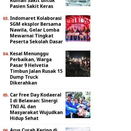
Rumah Sakit untuk
Pasien Sakit Keras
Indomaret Kolaborasi
SGM eksplor Bersama
Nawila, Gelar Lomba
Mewarnai Tingkat
Peserta Sekolah Dasar
Kesal Menunggu
Perbaikan, Warga
Pasar 9 Helvetia
Timbun Jalan Rusak 15
Dump Truck
Dikerahkan
Car Free Day Kodaeral
I di Belawan: Sinergi
TNI AL dan
Masyarakat Wujudkan
Hidup Sehat
Arus Curah Kering di