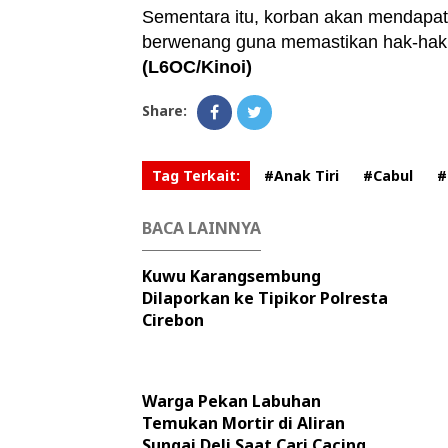
Sementara itu, korban akan mendapat
berwenang guna memastikan hak-hak 
(L6OC/Kinoi)
Share:
Tag Terkait:
#Anak Tiri
#Cabul
#
BACA LAINNYA
Kuwu Karangsembung
Dilaporkan ke Tipikor Polresta
Cirebon
Warga Pekan Labuhan
Temukan Mortir di Aliran
Sungai Deli Saat Cari Cacing