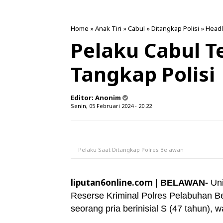
Home
»
Anak Tiri
»
Cabul
»
Ditangkap Polisi
»
Headl
Pelaku Cabul T
Tangkap Polisi
Editor:
Anonim
Senin, 05 Februari 2024 - 20.22
Pelaku Saat Ditangkap Polres Belawan
liputan6online.com
|
BELAWAN-
Un
Reserse Kriminal Polres Pelabuhan B
seorang pria berinisial S (47 tahun),