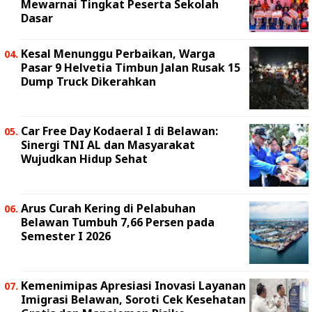
Mewarnai Tingkat Peserta Sekolah
Dasar
Kesal Menunggu Perbaikan, Warga
Pasar 9 Helvetia Timbun Jalan Rusak 15
Dump Truck Dikerahkan
Car Free Day Kodaeral I di Belawan:
Sinergi TNI AL dan Masyarakat
Wujudkan Hidup Sehat
Arus Curah Kering di Pelabuhan
Belawan Tumbuh 7,66 Persen pada
Semester I 2026
Kemenimipas Apresiasi Inovasi Layanan
Imigrasi Belawan, Soroti Cek Kesehatan