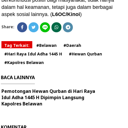
berkontribusi positif bagi masyarakat, tidak hanya
dalam hal keamanan, tetapi juga dalam berbagai
aspek sosial lainnya. (
L6OC/Kinoi
)
Share:
Tag Terkait:
#Belawan
#Daerah
#Hari Raya Idul Adha 1445 H
#Hewan Qurban
#Kapolres Belawan
BACA LAINNYA
Pemotongan Hewan Qurban di Hari Raya
Idul Adha 1445 H Dipimpin Langsung
Kapolres Belawan
KOMENTAR