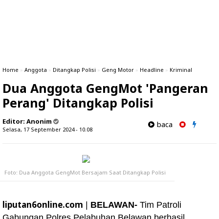
Home
»
Anggota
»
Ditangkap Polisi
»
Geng Motor
»
Headline
»
Kriminal
Dua Anggota GengMot 'Pangeran
Perang' Ditangkap Polisi
Editor:
Anonim
baca
Selasa, 17 September 2024 - 10.08
Foto: Dua Anggota GengMot Bersajam Saat Ditangkap Polisi
liputan6online.com
|
BELAWAN-
Tim Patroli
Gabungan Polres Pelabuhan Belawan berhasil