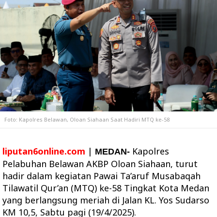
Foto: Kapolres Belawan, Oloan Siahaan Saat Hadiri MTQ ke-58
liputan6online.com
|
Kapolres
MEDAN-
Pelabuhan Belawan AKBP Oloan Siahaan, turut
hadir dalam kegiatan Pawai Ta’aruf Musabaqah
Tilawatil Qur’an (MTQ) ke-58 Tingkat Kota Medan
yang berlangsung meriah di Jalan KL. Yos Sudarso
KM 10,5, Sabtu pagi (19/4/2025).