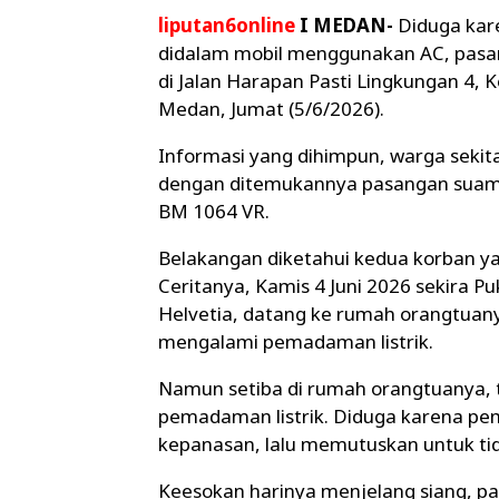
liputan6online
I MEDAN-
Diduga kar
didalam mobil menggunakan AC, pasang
di Jalan Harapan Pasti Lingkungan 4,
Medan, Jumat (5/6/2026).
Informasi yang dihimpun, warga sekit
dengan ditemukannya pasangan suami i
BM 1064 VR.
Belakangan diketahui kedua korban ya
Ceritanya, Kamis 4 Juni 2026 sekira Pu
Helvetia, datang ke rumah orangtuany
mengalami pemadaman listrik.
Namun setiba di rumah orangtuanya,
pemadaman listrik. Diduga karena pema
kepanasan, lalu memutuskan untuk ti
Keesokan harinya menjelang siang, pas