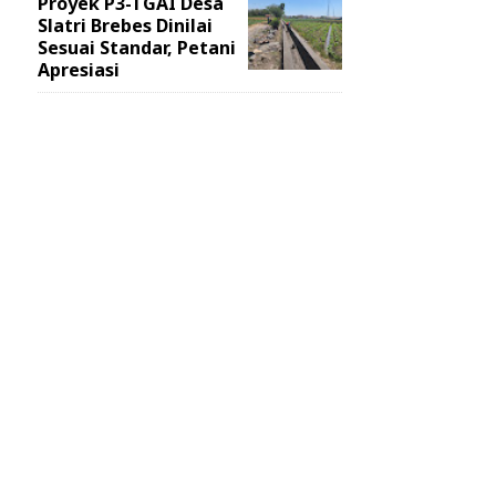
Proyek P3-TGAI Desa
Slatri Brebes Dinilai
Sesuai Standar, Petani
Apresiasi