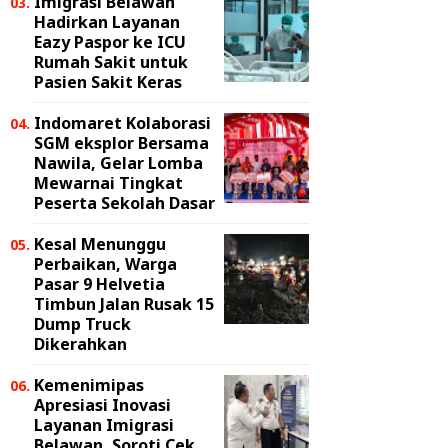
Imigrasi Belawan
Hadirkan Layanan
Eazy Paspor ke ICU
Rumah Sakit untuk
Pasien Sakit Keras
Indomaret Kolaborasi
SGM eksplor Bersama
Nawila, Gelar Lomba
Mewarnai Tingkat
Peserta Sekolah Dasar
Kesal Menunggu
Perbaikan, Warga
Pasar 9 Helvetia
Timbun Jalan Rusak 15
Dump Truck
Dikerahkan
Kemenimipas
Apresiasi Inovasi
Layanan Imigrasi
Belawan, Soroti Cek