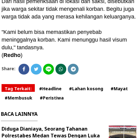
Dari hasil pemeriksaan di lokasi dan saksi, disebutkan
jika warga sekitar tidak mengenali korban. Begitu juga
warga tidak ada yang merasa kehilangan keluarganya.
"Kami belum bisa memastikan penyebab
meninggalnya korban. Kami menunggu hasil visum
dulu," tandasnya.
(
Redho
)
Share:
Tag Terkait:
#Headline
#Lahan kosong
#Mayat
#Membusuk
#Peristiwa
BACA LAINNYA
Diduga Dianiaya, Seorang Tahanan
Polrestabes Medan Tewas Dengan Luka