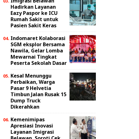
Imigrasi Belawan
Hadirkan Layanan
Eazy Paspor ke ICU
Rumah Sakit untuk
Pasien Sakit Keras
Indomaret Kolaborasi
SGM eksplor Bersama
Nawila, Gelar Lomba
Mewarnai Tingkat
Peserta Sekolah Dasar
Kesal Menunggu
Perbaikan, Warga
Pasar 9 Helvetia
Timbun Jalan Rusak 15
Dump Truck
Dikerahkan
Kemenimipas
Apresiasi Inovasi
Layanan Imigrasi
Belawan, Soroti Cek