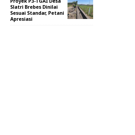
Proyek P3-TGAI Desa
Slatri Brebes Dinilai
Sesuai Standar, Petani
Apresiasi