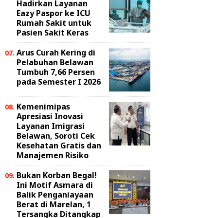
Hadirkan Layanan
Eazy Paspor ke ICU
Rumah Sakit untuk
Pasien Sakit Keras
Arus Curah Kering di
Pelabuhan Belawan
Tumbuh 7,66 Persen
pada Semester I 2026
Kemenimipas
Apresiasi Inovasi
Layanan Imigrasi
Belawan, Soroti Cek
Kesehatan Gratis dan
Manajemen Risiko
Bukan Korban Begal!
Ini Motif Asmara di
Balik Penganiayaan
Berat di Marelan, 1
Tersangka Ditangkap