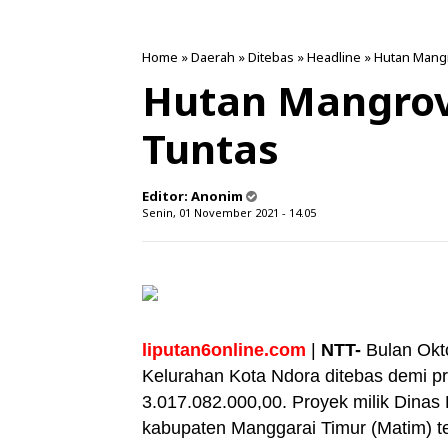
Home
»
Daerah
»
Ditebas
»
Headline
»
Hutan Mang
Hutan Mangrov
Tuntas
Editor:
Anonim
Senin, 01 November 2021 - 14.05
liputan6online.com
|
NTT-
Bulan Okt
Kelurahan Kota Ndora ditebas demi pr
3.017.082.000,00. Proyek milik Din
kabupaten Manggarai Timur (Matim) te