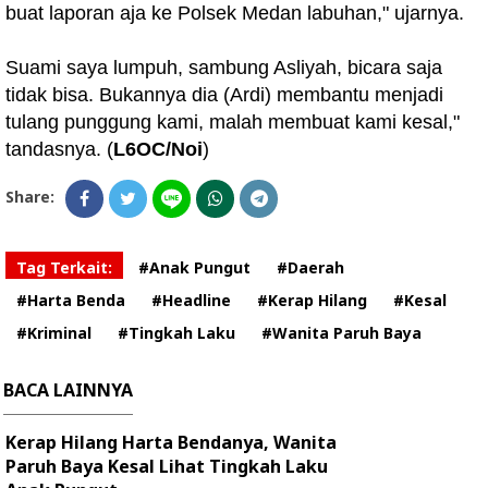
buat laporan aja ke Polsek Medan labuhan," ujarnya.
Suami saya lumpuh, sambung Asliyah, bicara saja
tidak bisa. Bukannya dia (Ardi) membantu menjadi
tulang punggung kami, malah membuat kami kesal,"
tandasnya. (
L6OC/Noi
)
Share:
Tag Terkait:
#Anak Pungut
#Daerah
#Harta Benda
#Headline
#Kerap Hilang
#Kesal
#Kriminal
#Tingkah Laku
#Wanita Paruh Baya
BACA LAINNYA
Kerap Hilang Harta Bendanya, Wanita
Paruh Baya Kesal Lihat Tingkah Laku