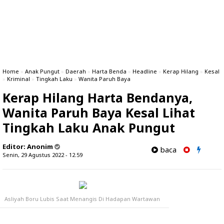
Home
»
Anak Pungut
»
Daerah
»
Harta Benda
»
Headline
»
Kerap Hilang
»
Kesal
»
Kriminal
»
Tingkah Laku
»
Wanita Paruh Baya
Kerap Hilang Harta Bendanya,
Wanita Paruh Baya Kesal Lihat
Tingkah Laku Anak Pungut
Editor:
Anonim
baca
Senin, 29 Agustus 2022 - 12.59
Asliyah Boru Lubis Saat Menangis Di Hadapan Wartawan