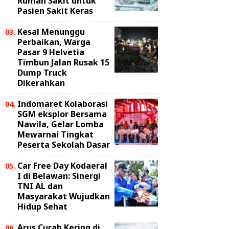
Rumah Sakit untuk
Pasien Sakit Keras
Kesal Menunggu
Perbaikan, Warga
Pasar 9 Helvetia
Timbun Jalan Rusak 15
Dump Truck
Dikerahkan
Indomaret Kolaborasi
SGM eksplor Bersama
Nawila, Gelar Lomba
Mewarnai Tingkat
Peserta Sekolah Dasar
Car Free Day Kodaeral
I di Belawan: Sinergi
TNI AL dan
Masyarakat Wujudkan
Hidup Sehat
Arus Curah Kering di