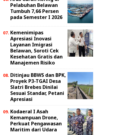
Pelabuhan Belawan
Tumbuh 7,66 Persen
pada Semester I 2026
Kemenimipas
Apresiasi Inovasi
Layanan Imigrasi
Belawan, Soroti Cek
Kesehatan Gratis dan
Manajemen Risiko
Ditinjau BBWS dan BPK,
Proyek P3-TGAI Desa
Slatri Brebes Dinilai
Sesuai Standar, Petani
Apresiasi
Kodaeral I Asah
Kemampuan Drone,
Perkuat Pengawasan
Maritim dari Udara