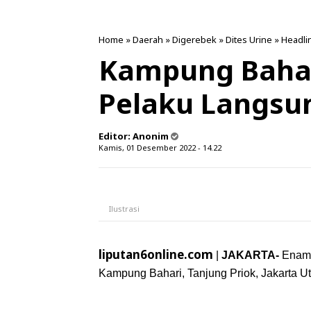
Home
»
Daerah
»
Digerebek
»
Dites Urine
»
Headli
Kampung Bahar
Pelaku Langsun
Editor:
Anonim
Kamis, 01 Desember 2022 - 14.22
Ilustrasi
liputan6online.com
|
JAKARTA-
Enam 
Kampung Bahari, Tanjung Priok, Jakarta Uta