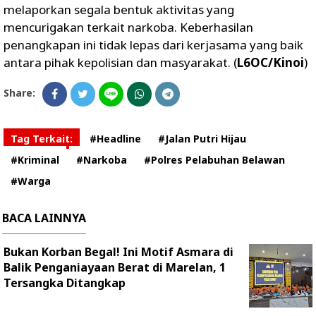
melaporkan segala bentuk aktivitas yang
mencurigakan terkait narkoba. Keberhasilan
penangkapan ini tidak lepas dari kerjasama yang baik
antara pihak kepolisian dan masyarakat. (
L6OC/Kinoi
)
Share:
Tag Terkait:
#Headline
#Jalan Putri Hijau
#Kriminal
#Narkoba
#Polres Pelabuhan Belawan
#Warga
BACA LAINNYA
Bukan Korban Begal! Ini Motif Asmara di
Balik Penganiayaan Berat di Marelan, 1
Tersangka Ditangkap