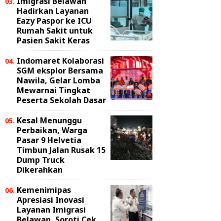
Imigrasi Belawan
Hadirkan Layanan
Eazy Paspor ke ICU
Rumah Sakit untuk
Pasien Sakit Keras
Indomaret Kolaborasi
SGM eksplor Bersama
Nawila, Gelar Lomba
Mewarnai Tingkat
Peserta Sekolah Dasar
Kesal Menunggu
Perbaikan, Warga
Pasar 9 Helvetia
Timbun Jalan Rusak 15
Dump Truck
Dikerahkan
Kemenimipas
Apresiasi Inovasi
Layanan Imigrasi
Belawan, Soroti Cek