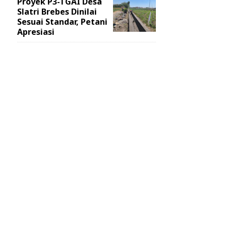
Proyek P3-TGAI Desa
Slatri Brebes Dinilai
Sesuai Standar, Petani
Apresiasi