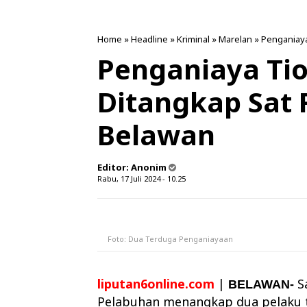
Home
»
Headline
»
Kriminal
»
Marelan
»
Penganiay
Penganiaya Tio
Ditangkap Sat 
Belawan
Editor:
Anonim
Rabu, 17 Juli 2024 - 10.25
Foto: Dua Terduga Penganiayaan
liputan6online.com
|
S
BELAWAN-
Pelabuhan menangkap dua pelaku 