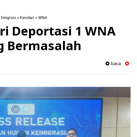
»
Imigrasi
»
Kendari
»
WNA
ri Deportasi 1 WNA
ng Bermasalah
baca