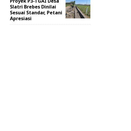
Proyek P3-TGAI Desa
Slatri Brebes Dinilai
Sesuai Standar, Petani
Apresiasi