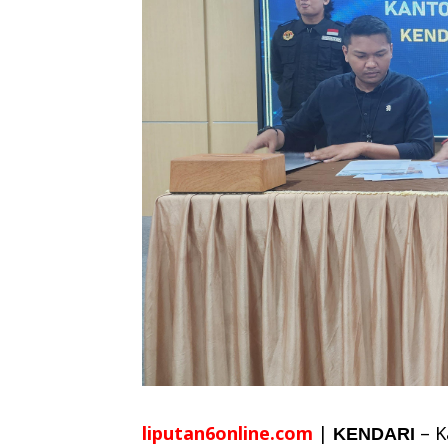
liputan6online.com
|
– K
KENDARI