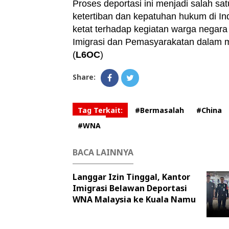
Proses deportasi ini menjadi salah sa
ketertiban dan kepatuhan hukum di I
ketat terhadap kegiatan warga negara
Imigrasi dan Pemasyarakatan dalam m
(
L6OC
)
Share:
Tag Terkait:
#Bermasalah
#China
#WNA
BACA LAINNYA
Langgar Izin Tinggal, Kantor
Imigrasi Belawan Deportasi
WNA Malaysia ke Kuala Namu