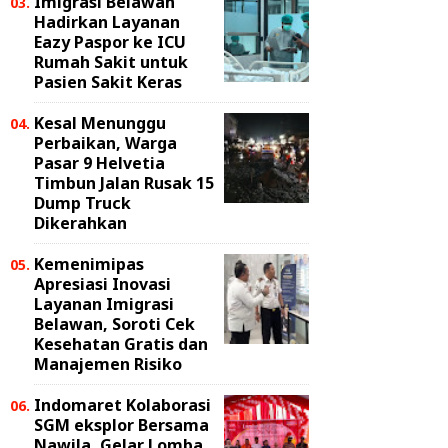
Imigrasi Belawan
Hadirkan Layanan
Eazy Paspor ke ICU
Rumah Sakit untuk
Pasien Sakit Keras
Kesal Menunggu
Perbaikan, Warga
Pasar 9 Helvetia
Timbun Jalan Rusak 15
Dump Truck
Dikerahkan
Kemenimipas
Apresiasi Inovasi
Layanan Imigrasi
Belawan, Soroti Cek
Kesehatan Gratis dan
Manajemen Risiko
Indomaret Kolaborasi
SGM eksplor Bersama
Nawila, Gelar Lomba