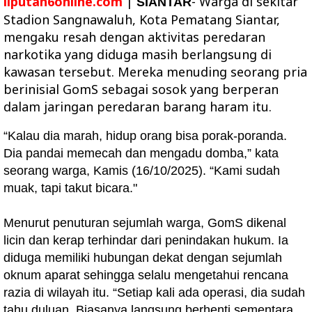
liputan6online.com
|
- Warga di sekitar
SIANTAR
Stadion Sangnawaluh, Kota Pematang Siantar,
mengaku resah dengan aktivitas peredaran
narkotika yang diduga masih berlangsung di
kawasan tersebut. Mereka menuding seorang pria
berinisial GomS sebagai sosok yang berperan
dalam jaringan peredaran barang haram itu.
“Kalau dia marah, hidup orang bisa porak-poranda.
Dia pandai memecah dan mengadu domba,” kata
seorang warga, Kamis (16/10/2025). “Kami sudah
muak, tapi takut bicara."
Menurut penuturan sejumlah warga, GomS dikenal
licin dan kerap terhindar dari penindakan hukum. Ia
diduga memiliki hubungan dekat dengan sejumlah
oknum aparat sehingga selalu mengetahui rencana
razia di wilayah itu. “Setiap kali ada operasi, dia sudah
tahu duluan. Biasanya langsung berhenti sementara,