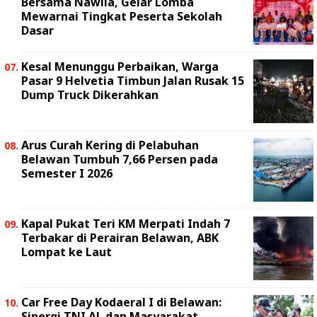
Bersama Nawila, Gelar Lomba
Mewarnai Tingkat Peserta Sekolah
Dasar
Kesal Menunggu Perbaikan, Warga
Pasar 9 Helvetia Timbun Jalan Rusak 15
Dump Truck Dikerahkan
Arus Curah Kering di Pelabuhan
Belawan Tumbuh 7,66 Persen pada
Semester I 2026
Kapal Pukat Teri KM Merpati Indah 7
Terbakar di Perairan Belawan, ABK
Lompat ke Laut
Car Free Day Kodaeral I di Belawan:
Sinergi TNI AL dan Masyarakat