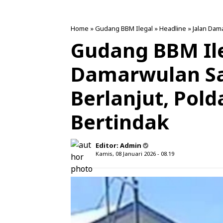
Home
»
Gudang BBM Ilegal
»
Headline
»
Jalan Dam
Gudang BBM Ile
Damarwulan Sa
Berlanjut, Pol
Bertindak
Editor:
Admin
Kamis, 08 Januari 2026 - 08.19