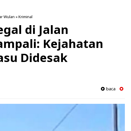
ar Wulan
»
Kriminal
gal di Jalan
mpali: Kejahatan
dasu Didesak
baca