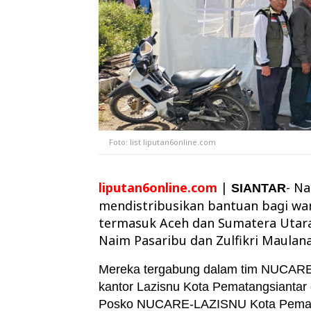
Foto: list liputan6online.com
liputan6online.com
|
- N
SIANTAR
mendistribusikan bantuan bagi war
termasuk Aceh dan Sumatera Utara
Naim Pasaribu dan Zulfikri Maulana
Mereka tergabung dalam tim NUCARE-
kantor Lazisnu Kota Pematangsiantar d
Posko NUCARE-LAZISNU Kota Pematang