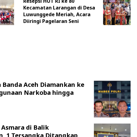
Resepsi HUT RI ke 80
Kecamatan Larangan di Desa
Luwunggede Meriah, Acara
Diiringi Pagelaran Seni
a Banda Aceh Diamankan ke
hgunaan Narkoba hingga
 Asmara di Balik
n, 1 Tersangka Ditangkap