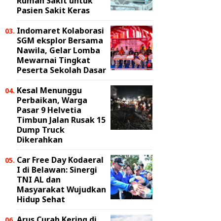
Rumah Sakit untuk
Pasien Sakit Keras
Indomaret Kolaborasi
SGM eksplor Bersama
Nawila, Gelar Lomba
Mewarnai Tingkat
Peserta Sekolah Dasar
Kesal Menunggu
Perbaikan, Warga
Pasar 9 Helvetia
Timbun Jalan Rusak 15
Dump Truck
Dikerahkan
Car Free Day Kodaeral
I di Belawan: Sinergi
TNI AL dan
Masyarakat Wujudkan
Hidup Sehat
Arus Curah Kering di