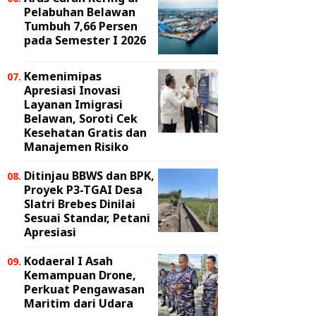
Pelabuhan Belawan
Tumbuh 7,66 Persen
pada Semester I 2026
Kemenimipas
Apresiasi Inovasi
Layanan Imigrasi
Belawan, Soroti Cek
Kesehatan Gratis dan
Manajemen Risiko
Ditinjau BBWS dan BPK,
Proyek P3-TGAI Desa
Slatri Brebes Dinilai
Sesuai Standar, Petani
Apresiasi
Kodaeral I Asah
Kemampuan Drone,
Perkuat Pengawasan
Maritim dari Udara