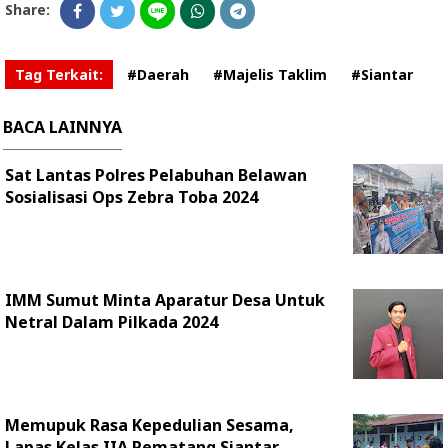
Share:
Tag Terkait:
#Daerah
#Majelis Taklim
#Siantar
BACA LAINNYA
Sat Lantas Polres Pelabuhan Belawan
Sosialisasi Ops Zebra Toba 2024
IMM Sumut Minta Aparatur Desa Untuk
Netral Dalam Pilkada 2024
Memupuk Rasa Kepedulian Sesama,
Lapas Kelas IIA Pematang Siantar