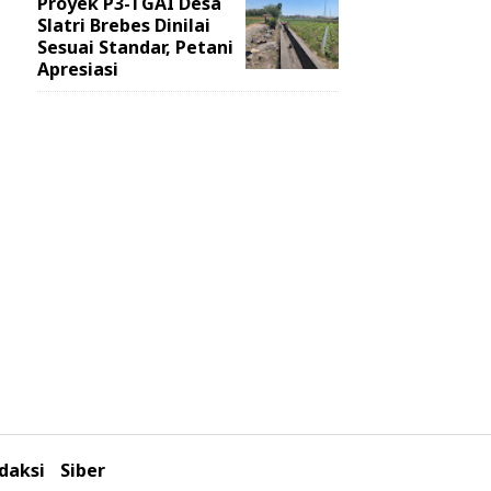
Proyek P3-TGAI Desa
Slatri Brebes Dinilai
Sesuai Standar, Petani
Apresiasi
daksi
Siber