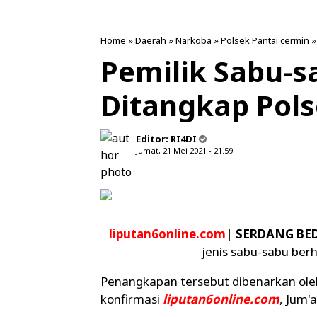
Home
»
Daerah
»
Narkoba
»
Polsek Pantai cermin
Pemilik Sabu-s
Ditangkap Pols
Editor:
RI4DI
Jumat, 21 Mei 2021 - 21.59
liputan6online.com
| SERDANG BED
jenis sabu-sabu berh
Penangkapan tersebut dibenarkan oleh
konfirmasi
liputan6online.com
, Jum'