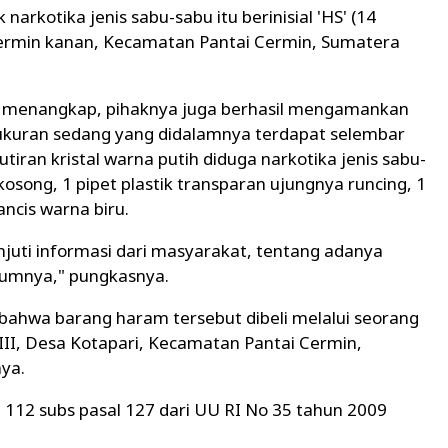
arkotika jenis sabu-sabu itu berinisial 'HS' (14
Cermin kanan, Kecamatan Pantai Cermin, Sumatera
ain menangkap, pihaknya juga berhasil mengamankan
n ukuran sedang yang didalamnya terdapat selembar
butiran kristal warna putih diduga narkotika jenis sabu-
 kosong, 1 pipet plastik transparan ujungnya runcing, 1
ancis warna biru.
juti informasi dari masyarakat, tentang adanya
kumnya," pungkasnya.
bahwa barang haram tersebut dibeli melalui seorang
 III, Desa Kotapari, Kecamatan Pantai Cermin,
ya.
l 112 subs pasal 127 dari UU RI No 35 tahun 2009