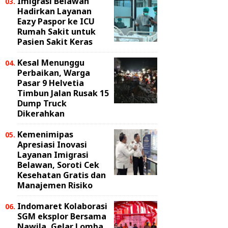
Imigrasi Belawan
Hadirkan Layanan
Eazy Paspor ke ICU
Rumah Sakit untuk
Pasien Sakit Keras
Kesal Menunggu
Perbaikan, Warga
Pasar 9 Helvetia
Timbun Jalan Rusak 15
Dump Truck
Dikerahkan
Kemenimipas
Apresiasi Inovasi
Layanan Imigrasi
Belawan, Soroti Cek
Kesehatan Gratis dan
Manajemen Risiko
Indomaret Kolaborasi
SGM eksplor Bersama
Nawila, Gelar Lomba