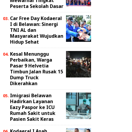
Mewarnai Tingkat
Peserta Sekolah Dasar
Car Free Day Kodaeral
I di Belawan: Sinergi
TNI AL dan
Masyarakat Wujudkan
Hidup Sehat
Kesal Menunggu
Perbaikan, Warga
Pasar 9 Helvetia
Timbun Jalan Rusak 15
Dump Truck
Dikerahkan
Imigrasi Belawan
Hadirkan Layanan
Eazy Paspor ke ICU
Rumah Sakit untuk
Pasien Sakit Keras
Kodaeral I Asah