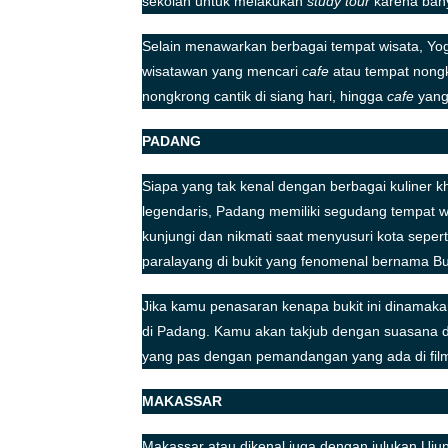
sekolah untuk melakukan
study tour
karena bany
Selain menawarkan berbagai tempat wisata, Yogy
wisatawan yang mencari
cafe
atau tempat nong
nongkrong cantik di siang hari, hingga
cafe
yang
PADANG
Siapa yang tak kenal dengan berbagai kuliner 
legendaris, Padang memiliki segudang tempat wi
kunjungi dan nikmati saat menyusuri kota seper
paralayang di bukit yang fenomenal bernama Buk
Jika kamu penasaran kenapa bukit ini dinamaka
di Padang. Kamu akan takjub dengan suasana 
yang pas dengan pemandangan yang ada di fil
MAKASSAR
Makassar atau dikenal juga dengan julukan Uju