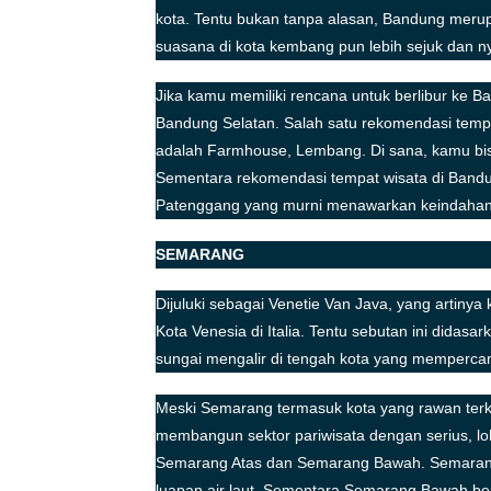
kota. Tentu bukan tanpa alasan, Bandung merupa
suasana di kota kembang pun lebih sejuk dan ny
Jika kamu memiliki rencana untuk berlibur ke 
Bandung Selatan. Salah satu rekomendasi tempa
adalah Farmhouse, Lembang. Di sana, kamu bi
Sementara rekomendasi tempat wisata di Bandu
Patenggang yang murni menawarkan keindahan 
SEMARANG
Dijuluki sebagai Venetie Van Java, yang artiny
Kota Venesia di Italia. Tentu sebutan ini dida
sungai mengalir di tengah kota yang mempercan
Meski Semarang termasuk kota yang rawan terk
membangun sektor pariwisata dengan serius, loh
Semarang Atas dan Semarang Bawah. Semarang At
luapan air laut. Sementara Semarang Bawah berl