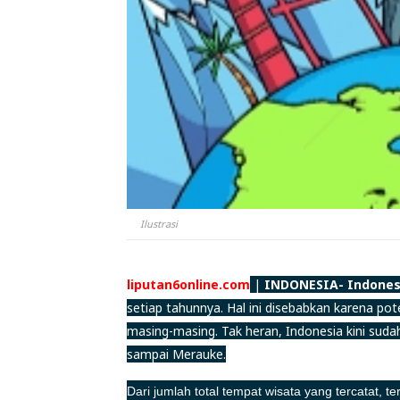
Ilustrasi
liputan6online.com
|
INDONESIA- Indones
setiap tahunnya. Hal ini disebabkan karena pot
masing-masing. Tak heran, Indonesia kini sudah
sampai Merauke.
Dari jumlah total tempat wisata yang tercatat, te