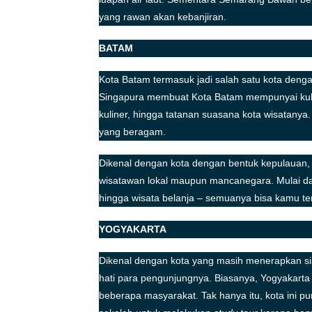
yang rawan akan kebanjiran.
BATAM
Kota Batam termasuk jadi salah satu kota denga
Singapura membuat Kota Batam mempunyai kultu
kuliner, hingga tatanan suasana kota wisatanya.
yang beragam.
Dikenal dengan kota dengan bentuk kepulauan, 
wisatawan lokal maupun mancanegara. Mulai dari
hingga wisata belanja – semuanya bisa kamu 
YOGYAKARTA
Dikenal dengan kota yang masih menerapkan sis
hati para pengunjungnya. Biasanya, Yogyakarta 
beberapa masyarakat. Tak hanya itu, kota ini pu