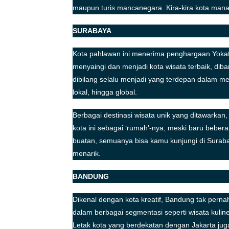
maupun turis mancanegara. Kira-kira kota mana
SURABAYA
Kota pahlawan ini menerima penghargaan Yokat
menyaingi dan menjadi kota wisata terbaik, diba
dibilang selalu menjadi yang terdepan dalam 
lokal, hingga global.
Berbagai destinasi wisata unik yang ditawarka
kota ini sebagai ‘rumah’-nya, meski baru bebera
buatan, semuanya bisa kamu kunjungi di Sura
menarik.
BANDUNG
Dikenal dengan kota kreatif, Bandung tak pern
dalam berbagai segmentasi seperti wisata kuline
Letak kota yang berdekatan dengan Jakarta juga