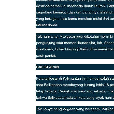
destinasi terbaik di Indonesia untuk liburan. Fa
segudang keunikan dan keindahannya tersendiri
yang beragam bisa kamu temukan mulai dari temp
internasional.
Tak hanya itu, Makassar juga diketahui memiliki 
pengunjung saat momen liburan tiba, loh. Sepert
wisatawan, Pulau Gusung. Kamu bisa menikmati
pasir pantai.
BALIKPAPAN
Kota terbesar di Kalimantan ini menjadi salah sat
saat Balikpapan memboyong kurang lebih 18 pe
tetap terjaga. Pernah menyandang sebagai The W
bahwa Balikpapan adalah kota yang layak huni 
Tak hanya penghargaan yang beragam, Balikpap