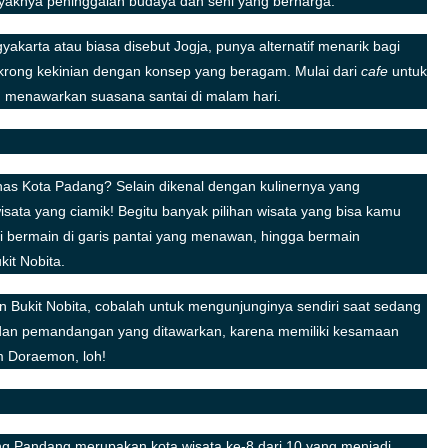
aknya peninggalan budaya dan seni yang berharga.
akarta atau biasa disebut Jogja, punya alternatif menarik bagi
krong kekinian dengan konsep yang beragam. Mulai dari
cafe
untuk
 menawarkan suasana santai di malam hari.
khas Kota Padang? Selain dikenal dengan kulinernya yang
sata yang ciamik! Begitu banyak pilihan wisata yang bisa kamu
ti bermain di garis pantai yang menawan, hingga bermain
it Nobita.
n Bukit Nobita, cobalah untuk mengunjunginya sendiri saat sedang
dan pemandangan yang ditawarkan, karena memiliki kesamaan
m Doraemon, loh!
ng Pandang merupakan kota wisata ke-8 dari 10 yang menjadi