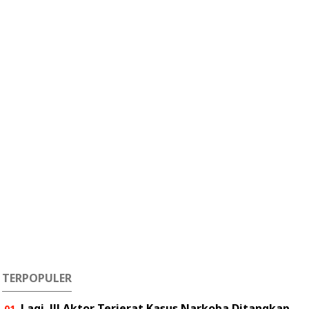
TERPOPULER
Lagi..!!! Aktor Terjerat Kasus Narkoba Ditangkap