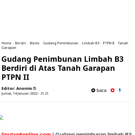
Home
»
Berdiri
»
Bisnis
»
Gudang Penimbunan
»
Limbah B3
»
PTPN II
»
Tanah
Garapan
Gudang Penimbunan Limbah B3
Berdiri di Atas Tanah Garapan
PTPN II
Editor:
Anonim
baca
Jumat, 14 Januari 2022 - 21.21
liputan6online.com
| Gudang penimbunan limbah B3